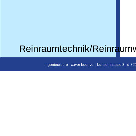
Reinraumtechnik/Reinraum
ingenieurbüro - xaver beer vdi | bunsenstrasse 3 | d-821