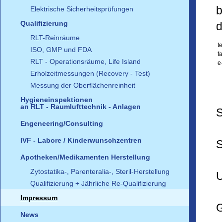
b
Elektrische Sicherheitsprüfungen
Qualifizierung
d
RLT-Reinräume
t
ISO, GMP und FDA
f
RLT - Operationsräume, Life Island
e
Erholzeitmessungen (Recovery - Test)
Messung der Oberflächenreinheit
Hygieneinspektionen
an RLT - Raumlufttechnik - Anlagen
S
Engeneering/Consulting
IVF - Labore / Kinderwunschzentren
S
Apotheken/Medikamenten Herstellung
Zytostatika-, Parenteralia-, Steril-Herstellung
U
Qualifizierung + Jährliche Re-Qualifizierung
Impressum
G
News