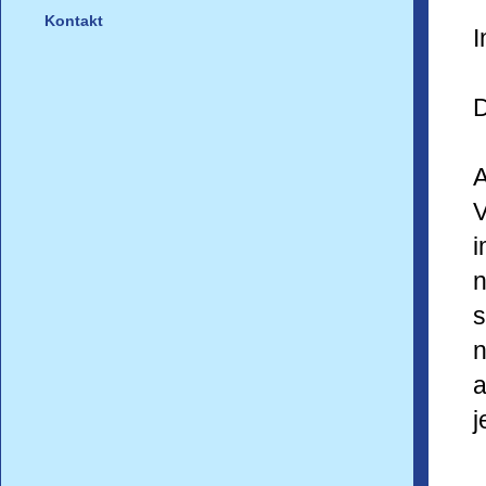
Kontakt
I
D
A
i
n
s
n
a
j